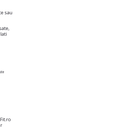
ute sau
sate,
lati
ste
Fit.ro
or