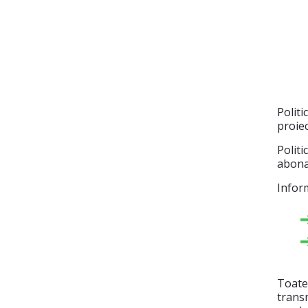
Politi
proiec
Politi
abonat
Inform
Toate 
transm