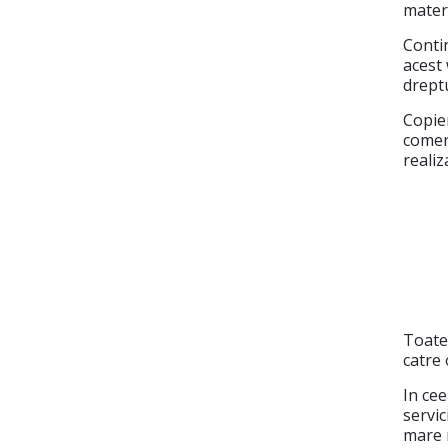
materi
Contin
acest 
dreptu
Copier
comer
realiz
Toate
catre 
In cee
servic
mare m