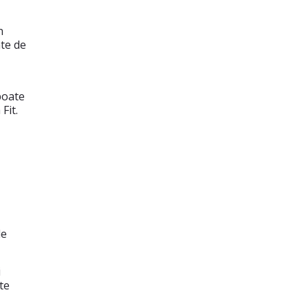
n
ate de
poate
Fit.
de
i
te