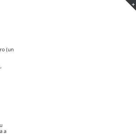
.ro (un
,
ru
a a