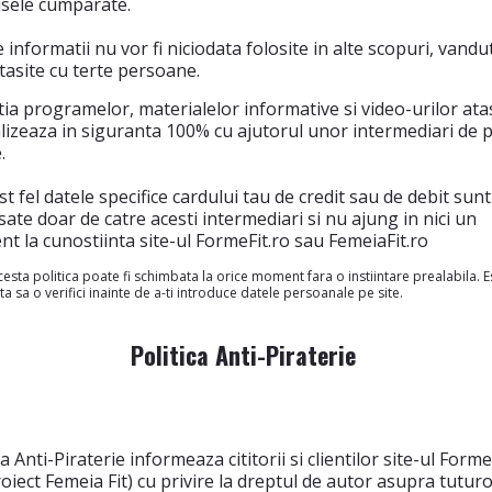
sele cumparate.
 informatii nu vor fi niciodata folosite in alte scopuri, vand
tasite cu terte persoane.
tia programelor, materialelor informative si video-urilor ata
lizeaza in siguranta 100% cu ajutorul unor intermediari de p
.
st fel datele specifice cardului tau de credit sau de debit sunt
ate doar de catre acesti intermediari si nu ajung in nici un
 la cunostiinta site-ul FormeFit.ro sau FemeiaFit.ro
esta politica poate fi schimbata la orice moment fara o instiintare prealabila. E
ta sa o verifici inainte de a-ti introduce datele persoanale pe site.
Politica Anti-Piraterie
ca Anti-Piraterie informeaza cititorii si clientilor site-ul Forme
oiect Femeia Fit) cu privire la dreptul de autor asupra tutur