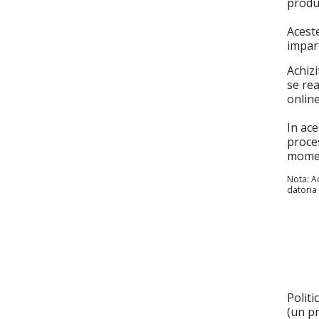
produ
Aceste
impar
Achizi
se rea
online
In ace
proces
moment
Nota: Ac
datoria 
Politi
(un pr